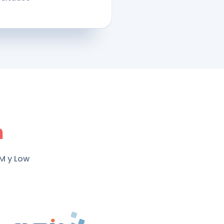
a
M y Low