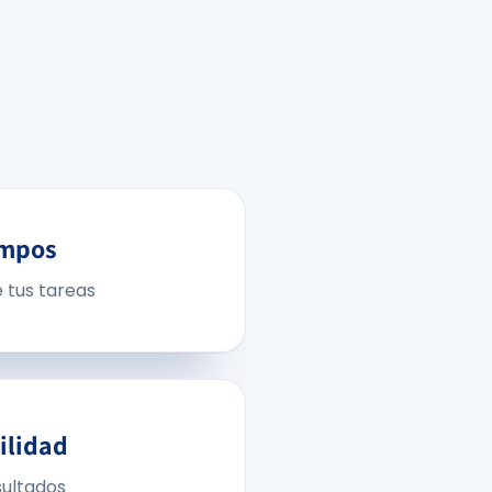
empos
e tus tareas
ilidad
sultados