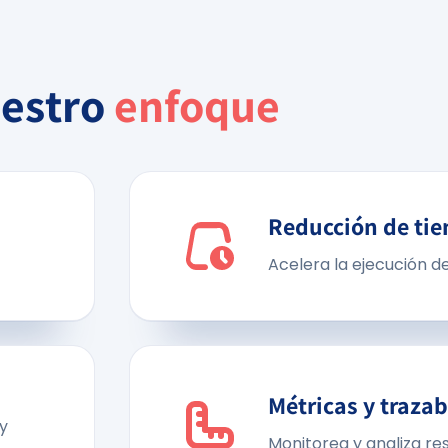
estro
enfoque
Reducción de ti
Acelera la ejecución d
Métricas y trazab
y
Monitorea y analiza re