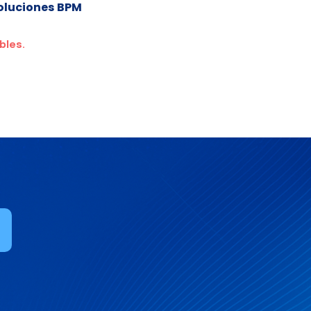
oluciones BPM
bles.