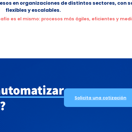
sos en organizaciones de distintos sectores, con s
flexibles y escalables.
safío es el mismo: procesos más ágiles, eficientes y medi
automatizar
Solicita una cotización
?